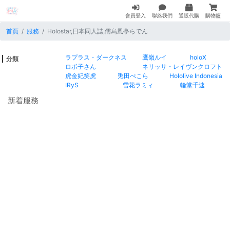
會員登入
聯絡我們
通販代購
購物籃
首頁
服務
Holostar,日本同人誌,儒烏風亭らでん
ラプラス・ダークネス
鷹嶺ルイ
holoX
分類
ロボ子さん
ネリッサ・レイヴンクロフト
虎金妃笑虎
兎田ぺこら
Hololive Indonesia
IRyS
雪花ラミィ
輪堂千速
新着服務