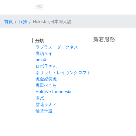
首頁
服務
Holostar,日本同人誌
新着服務
分類
ラプラス・ダークネス
鷹嶺ルイ
holoX
ロボ子さん
ネリッサ・レイヴンクロフト
虎金妃笑虎
兎田ぺこら
Hololive Indonesia
IRyS
雪花ラミィ
輪堂千速