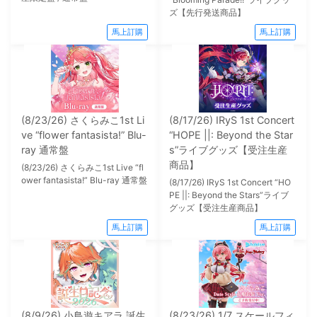
ズ【先行発送商品】
馬上訂購
馬上訂購
(8/23/26) さくらみこ1st Li
(8/17/26) IRyS 1st Concert
ve “flower fantasista!” Blu-
“HOPE ||: Beyond the Star
ray 通常盤
s”ライブグッズ【受注生産
商品】
(8/23/26) さくらみこ1st Live “fl
ower fantasista!” Blu-ray 通常盤
(8/17/26) IRyS 1st Concert “HO
PE ||: Beyond the Stars”ライブ
グッズ【受注生産商品】
馬上訂購
馬上訂購
(8/9/26) 小鳥遊キアラ 誕生
(8/23/26) 1/7 スケールフィ