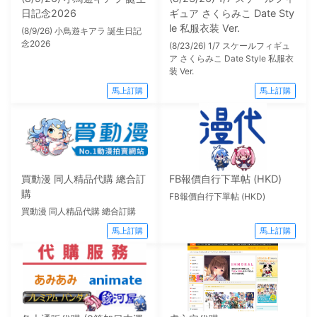
日記念2026
ギュア さくらみこ Date Sty
le 私服衣装 Ver.
(8/9/26) 小鳥遊キアラ 誕生日記
念2026
(8/23/26) 1/7 スケールフィギュ
ア さくらみこ Date Style 私服衣
装 Ver.
馬上訂購
馬上訂購
買動漫 同人精品代購 總合訂
FB報價自行下單帖 (HKD)
購
FB報價自行下單帖 (HKD)
買動漫 同人精品代購 總合訂購
馬上訂購
馬上訂購