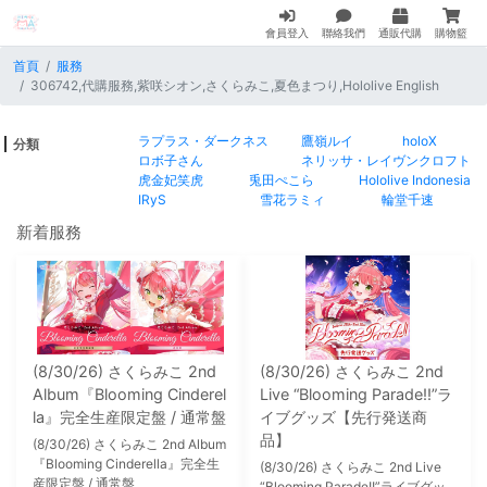
會員登入
聯絡我們
通販代購
購物籃
首頁
服務
306742,代購服務,紫咲シオン,さくらみこ,夏色まつり,Hololive English
ラプラス・ダークネス
鷹嶺ルイ
holoX
分類
ロボ子さん
ネリッサ・レイヴンクロフト
虎金妃笑虎
兎田ぺこら
Hololive Indonesia
IRyS
雪花ラミィ
輪堂千速
新着服務
(8/30/26) さくらみこ 2nd
(8/30/26) さくらみこ 2nd
Album『Blooming Cinderel
Live “Blooming Parade!!”ラ
la』完全生産限定盤 / 通常盤
イブグッズ【先行発送商
品】
(8/30/26) さくらみこ 2nd Album
『Blooming Cinderella』完全生
(8/30/26) さくらみこ 2nd Live
産限定盤 / 通常盤
“Blooming Parade!!”ライブグッ