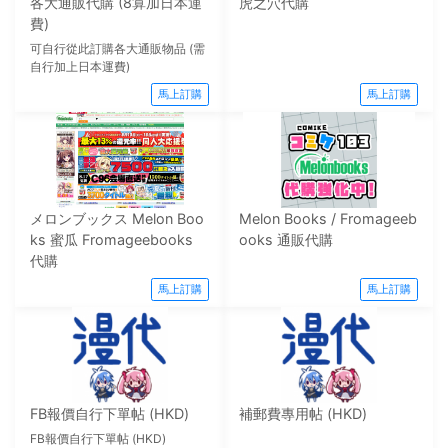
各大通販代購 (8算加日本運
虎之穴代購
費)
可自行從此訂購各大通販物品 (需
自行加上日本運費)
馬上訂購
馬上訂購
メロンブックス Melon Boo
Melon Books / Fromageeb
ks 蜜瓜 Fromageebooks
ooks 通販代購
代購
馬上訂購
馬上訂購
FB報價自行下單帖 (HKD)
補郵費專用帖 (HKD)
FB報價自行下單帖 (HKD)