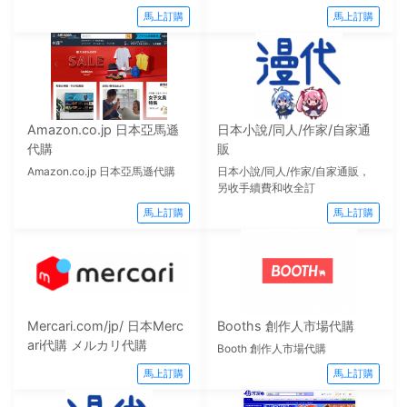
馬上訂購
馬上訂購
Amazon.co.jp 日本亞馬遜
日本小說/同人/作家/自家通
代購
販
Amazon.co.jp 日本亞馬遜代購
日本小說/同人/作家/自家通販，
另收手續費和收全訂
馬上訂購
馬上訂購
Mercari.com/jp/ 日本Merc
Booths 創作人市場代購
ari代購 メルカリ代購
Booth 創作人市場代購
馬上訂購
馬上訂購