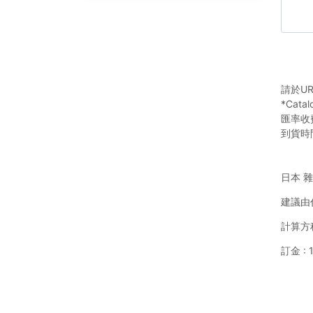
請於U
*Ca
匯率收
到貨時
日本 
建議由
計算方程
訂金 : 