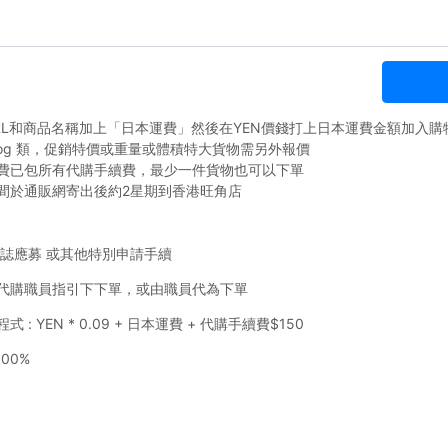
RL和商品名稱加上「日本運費」然後在YEN價錢打上日本運費金額加入購
talog 類，促銷特價或重量或體積特大貨物需另外報價
費已包所有代購手續費，最少一件貨物也可以下單
間於通販網寄出後約2星期到香港旺角店
雜誌應募 或其他特別申請手續
代購職員指引下下單，或由職員代為下單
式 : YEN * 0.09 + 日本運費 + 代購手續費$150
100%