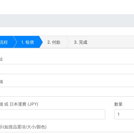
流程
1.
報價
2.
付款
3.
完成
址
稱
 或 日本運費 (JPY)
數量
示(如貨品選項/大小/顏色)