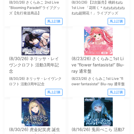
(8/30/26) さくらみこ 2nd Live
(8/30/26) 【2次販売】桃鈴ねね
“Blooming Parade!!”ライブグッ
1st Live 「花咲く＊ねねねねねね
ズ【先行発送商品】
ねね超開花！」ライブグッズ
馬上訂購
馬上訂購
(8/30/26) ネリッサ・レイ
(8/23/26) さくらみこ1st Li
ヴンクロフト 活動3周年記
ve “flower fantasista!” Blu-
念
ray 通常盤
(8/30/26) ネリッサ・レイヴンク
(8/23/26) さくらみこ1st Live “fl
ロフト 活動3周年記念
ower fantasista!” Blu-ray 通常盤
馬上訂購
馬上訂購
(8/30/26) 虎金妃笑虎 誕生
(8/16/26) 兎田ぺこら 活動7