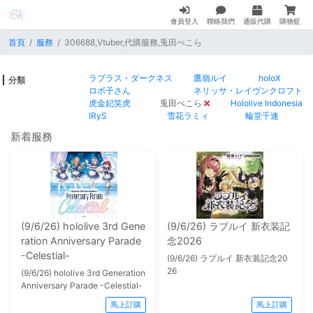
會員登入
聯絡我們
通販代購
購物籃
首頁
服務
306688,Vtuber,代購服務,兎田ぺこら
ラプラス・ダークネス
鷹嶺ルイ
holoX
分類
ロボ子さん
ネリッサ・レイヴンクロフト
虎金妃笑虎
兎田ぺこら
Hololive Indonesia
IRyS
雪花ラミィ
輪堂千速
新着服務
(9/6/26) hololive 3rd Gene
(9/6/26) ラプルイ 新衣装記
ration Anniversary Parade
念2026
-Celestial-
(9/6/26) ラプルイ 新衣装記念20
26
(9/6/26) hololive 3rd Generation
Anniversary Parade -Celestial-
馬上訂購
馬上訂購