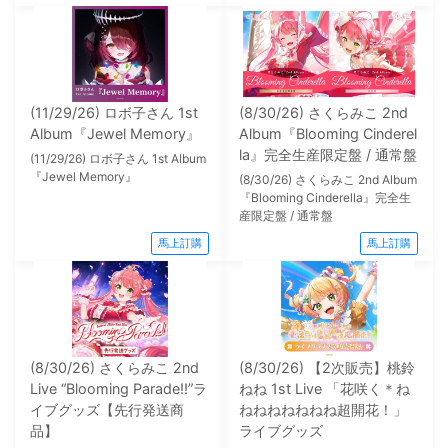
(11/29/26) ロボ子さん 1st
(8/30/26) さくらみこ 2nd
Album『Jewel Memory』
Album『Blooming Cinderel
la』完全生産限定盤 / 通常盤
(11/29/26) ロボ子さん 1st Album
『Jewel Memory』
(8/30/26) さくらみこ 2nd Album
『Blooming Cinderella』完全生
産限定盤 / 通常盤
馬上訂購
馬上訂購
(8/30/26) さくらみこ 2nd
(8/30/26) 【2次販売】桃鈴
Live “Blooming Parade!!”ラ
ねね 1st Live 「花咲く＊ね
イブグッズ【先行発送商
ねねねねねねね超開花！」
品】
ライブグッズ