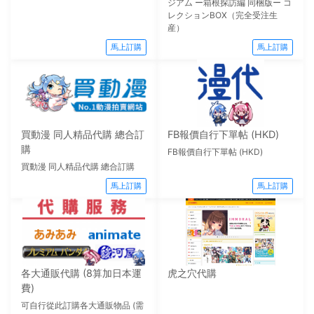
ジアム ー箱根探訪編 同梱版ー コ
レクションBOX（完全受注生
産）
馬上訂購
馬上訂購
買動漫 同人精品代購 總合訂
FB報價自行下單帖 (HKD)
購
FB報價自行下單帖 (HKD)
買動漫 同人精品代購 總合訂購
馬上訂購
馬上訂購
各大通販代購 (8算加日本運
虎之穴代購
費)
可自行從此訂購各大通販物品 (需