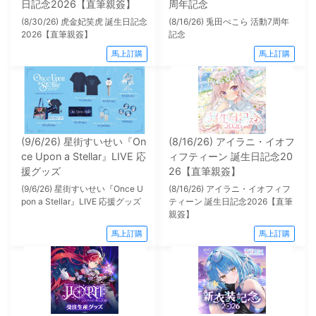
日記念2026【直筆親簽】
周年記念
(8/30/26) 虎金妃笑虎 誕生日記念
(8/16/26) 兎田ぺこら 活動7周年
2026【直筆親簽】
記念
馬上訂購
馬上訂購
(9/6/26) 星街すいせい『On
(8/16/26) アイラニ・イオフ
ce Upon a Stellar』LIVE 応
ィフティーン 誕生日記念20
援グッズ
26【直筆親簽】
(9/6/26) 星街すいせい『Once U
(8/16/26) アイラニ・イオフィフ
pon a Stellar』LIVE 応援グッズ
ティーン 誕生日記念2026【直筆
親簽】
馬上訂購
馬上訂購