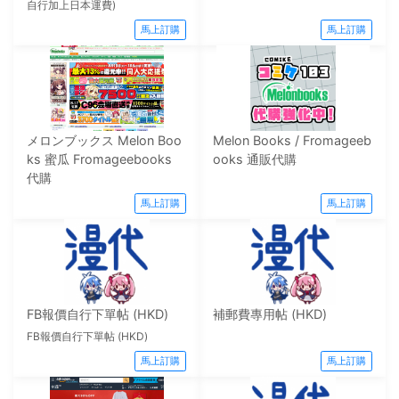
自行加上日本運費)
馬上訂購
馬上訂購
メロンブックス Melon Boo
Melon Books / Fromageeb
ks 蜜瓜 Fromageebooks
ooks 通販代購
代購
馬上訂購
馬上訂購
FB報價自行下單帖 (HKD)
補郵費專用帖 (HKD)
FB報價自行下單帖 (HKD)
馬上訂購
馬上訂購