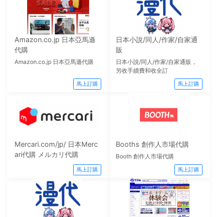
Amazon.co.jp 日本亞馬遜
日本小說/同人/作家/自家通
代購
販
Amazon.co.jp 日本亞馬遜代購
日本小說/同人/作家/自家通販，
另收手續費和收全訂
馬上訂購
馬上訂購
Mercari.com/jp/ 日本Merc
Booths 創作人市場代購
ari代購 メルカリ代購
Booth 創作人市場代購
馬上訂購
馬上訂購