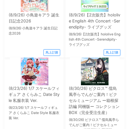
(8/9/26) 小鳥遊キアラ 誕生
(8/9/26)【2次販売】hololiv
日記念2026
e English 4th Concert -Ser
endipity- ライブグッズ
(8/9/26) 小鳥遊キアラ 誕生日記
念2026
(8/9/26)【2次販売】hololive Eng
lish 4th Concert -Serendipity-
ライブグッズ
馬上訂購
馬上訂購
(8/23/26) 1/7 スケールフィ
(8/30/26) ピクロス™ 儒烏
ギュア さくらみこ Date Sty
風亭らでんがご案内！ピク
le 私服衣装 Ver.
セルミュージアム ー箱根探
訪編 同梱版ー コレクション
(8/23/26) 1/7 スケールフィギュ
BOX（完全受注生産）
ア さくらみこ Date Style 私服衣
装 Ver.
(8/30/26) ピクロス™ 儒烏風亭ら
でんがご案内！ピクセルミュー