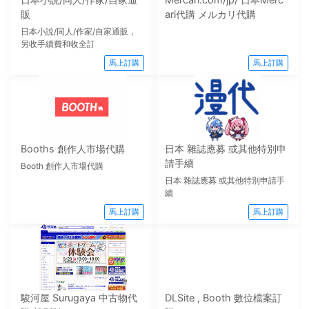
販
ari代購 メルカリ代購
日本小說/同人/作家/自家通販，
另收手續費和收全訂
馬上訂購
馬上訂購
Booths 創作人市場代購
日本 雜誌應募 或其他特別申
請手續
Booth 創作人市場代購
日本 雜誌應募 或其他特別申請手
續
馬上訂購
馬上訂購
駿河屋 Surugaya 中古物代
DLSite , Booth 數位檔案訂