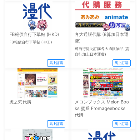
FB報價自行下單帖 (HKD)
各大通販代購 (8算加日本運
費)
FB報價自行下單帖 (HKD)
可自行從此訂購各大通販物品 (需
自行加上日本運費)
馬上訂購
馬上訂購
虎之穴代購
メロンブックス Melon Boo
ks 蜜瓜 Fromageebooks
代購
馬上訂購
馬上訂購