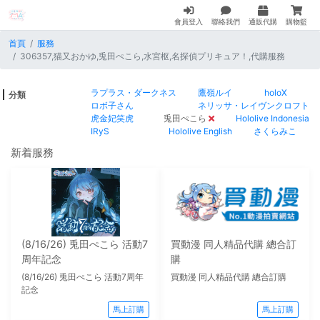
會員登入
聯絡我們
通販代購
購物籃
首頁
服務
306357,猫又おかゆ,兎田ぺこら,水宮枢,名探偵プリキュア！,代購服務
ラプラス・ダークネス
鷹嶺ルイ
holoX
分類
ロボ子さん
ネリッサ・レイヴンクロフト
虎金妃笑虎
兎田ぺこら
Hololive Indonesia
IRyS
Hololive English
さくらみこ
新着服務
(8/16/26) 兎田ぺこら 活動7
買動漫 同人精品代購 總合訂
周年記念
購
(8/16/26) 兎田ぺこら 活動7周年
買動漫 同人精品代購 總合訂購
記念
馬上訂購
馬上訂購