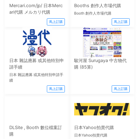
Mercari.com/jp/ 日本Merc
Booths 創作人市場代購
ari代購 メルカリ代購
Booth 創作人市場代購
馬上訂購
馬上訂購
日本 雜誌應募 或其他特別申
駿河屋 Surugaya 中古物代
請手續
購 (85算)
日本 雜誌應募 或其他特別申請手
續
馬上訂購
馬上訂購
DLSite , Booth 數位檔案訂
日本Yahoo拍賣代購
購
日本Yahoo拍賣代購