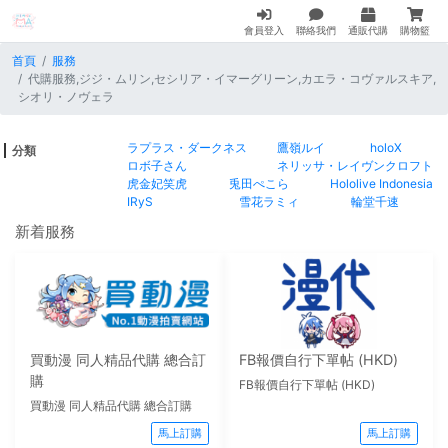
會員登入
聯絡我們
通販代購
購物籃
首頁
服務
代購服務,ジジ・ムリン,セシリア・イマーグリーン,カエラ・コヴァルスキア,
シオリ・ノヴェラ
ラプラス・ダークネス
鷹嶺ルイ
holoX
分類
ロボ子さん
ネリッサ・レイヴンクロフト
虎金妃笑虎
兎田ぺこら
Hololive Indonesia
IRyS
雪花ラミィ
輪堂千速
新着服務
買動漫 同人精品代購 總合訂
FB報價自行下單帖 (HKD)
購
FB報價自行下單帖 (HKD)
買動漫 同人精品代購 總合訂購
馬上訂購
馬上訂購