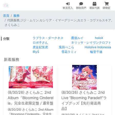
會員登入
聯絡我們
通販代購
購物籃
首頁
服務
代購服務,ジジ・ムリン,セシリア・イマーグリーン,カエラ・コヴァルスキア,
さくらみこ
ラプラス・ダークネス
鷹嶺ルイ
holoX
分類
ロボ子さん
ネリッサ・レイヴンクロフト
虎金妃笑虎
兎田ぺこら
Hololive Indonesia
IRyS
雪花ラミィ
輪堂千速
新着服務
(8/30/26) さくらみこ 2nd
(8/30/26) さくらみこ 2nd
Album『Blooming Cinderel
Live “Blooming Parade!!”ラ
la』完全生産限定盤 / 通常盤
イブグッズ【先行発送商
品】
(8/30/26) さくらみこ 2nd Album
『Blooming Cinderella』完全生
(8/30/26) さくらみこ 2nd Live