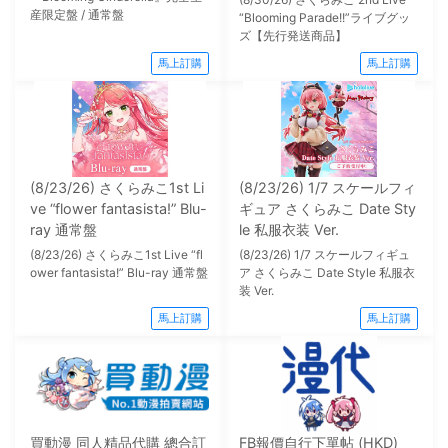
産限定盤 / 通常盤
“Blooming Parade!!”ライブグッ
ズ【先行発送商品】
馬上訂購
馬上訂購
(8/23/26) さくらみこ1st Li
(8/23/26) 1/7 スケールフィ
ve “flower fantasista!” Blu-
ギュア さくらみこ Date Sty
ray 通常盤
le 私服衣装 Ver.
(8/23/26) さくらみこ1st Live “fl
(8/23/26) 1/7 スケールフィギュ
ower fantasista!” Blu-ray 通常盤
ア さくらみこ Date Style 私服衣
装 Ver.
馬上訂購
馬上訂購
買動漫 同人精品代購 總合訂
FB報價自行下單帖 (HKD)