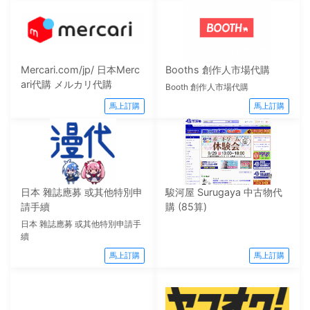
Mercari.com/jp/ 日本Merc
Booths 創作人市場代購
ari代購 メルカリ代購
Booth 創作人市場代購
馬上訂購
馬上訂購
日本 雜誌應募 或其他特別申
駿河屋 Surugaya 中古物代
請手續
購 (85算)
日本 雜誌應募 或其他特別申請手
續
馬上訂購
馬上訂購