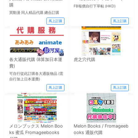
購
FB報價自行下單帖 (HKD)
買動漫 同人精品代購 總合訂購
馬上訂購
馬上訂購
各大通販代購 (8算加日本運
虎之穴代購
費)
可自行從此訂購各大通販物品 (需
自行加上日本運費)
馬上訂購
馬上訂購
メロンブックス Melon Boo
Melon Books / Fromageeb
ks 蜜瓜 Fromageebooks
ooks 通販代購