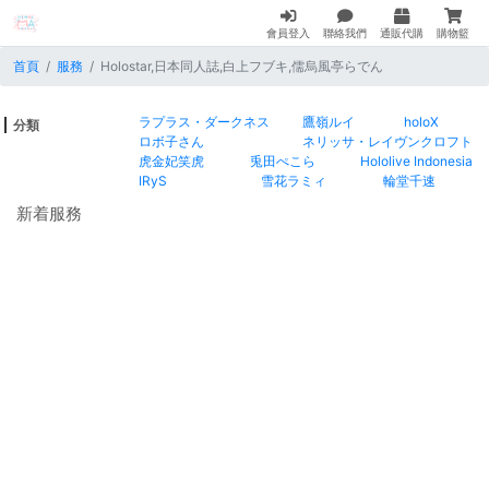
會員登入
聯絡我們
通販代購
購物籃
首頁
服務
Holostar,日本同人誌,白上フブキ,儒烏風亭らでん
ラプラス・ダークネス
鷹嶺ルイ
holoX
分類
ロボ子さん
ネリッサ・レイヴンクロフト
虎金妃笑虎
兎田ぺこら
Hololive Indonesia
IRyS
雪花ラミィ
輪堂千速
新着服務