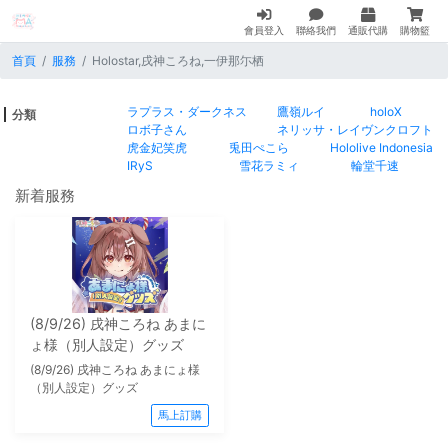
會員登入
聯絡我們
通販代購
購物籃
首頁
服務
Holostar,戌神ころね,一伊那尓栖
ラプラス・ダークネス
鷹嶺ルイ
holoX
分類
ロボ子さん
ネリッサ・レイヴンクロフト
虎金妃笑虎
兎田ぺこら
Hololive Indonesia
IRyS
雪花ラミィ
輪堂千速
新着服務
(8/9/26) 戌神ころね あまに
ょ様（別人設定）グッズ
(8/9/26) 戌神ころね あまにょ様
（別人設定）グッズ
馬上訂購