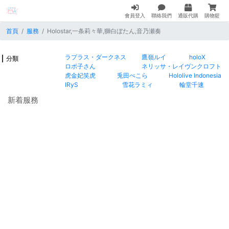
會員登入
聯絡我們
通販代購
購物籃
首頁
服務
Holostar,一条莉々華,獅白ぼたん,音乃瀬奏
ラプラス・ダークネス
鷹嶺ルイ
holoX
分類
ロボ子さん
ネリッサ・レイヴンクロフト
虎金妃笑虎
兎田ぺこら
Hololive Indonesia
IRyS
雪花ラミィ
輪堂千速
新着服務