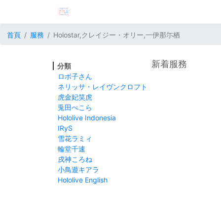
首頁
服務
Holostar,クレイジー・オリー,一伊那尓栖
新着服務
分類
ロボ子さん
ネリッサ・レイヴンクロフト
虎金妃笑虎
兎田ぺこら
Hololive Indonesia
IRyS
雪花ラミィ
輪堂千速
戌神ころね
小鳥遊キアラ
Hololive English