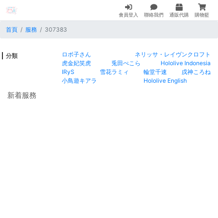
會員登入
聯絡我們
通販代購
購物籃
首頁
服務
307383
ロボ子さん
ネリッサ・レイヴンクロフト
分類
虎金妃笑虎
兎田ぺこら
Hololive Indonesia
IRyS
雪花ラミィ
輪堂千速
戌神ころね
小鳥遊キアラ
Hololive English
新着服務