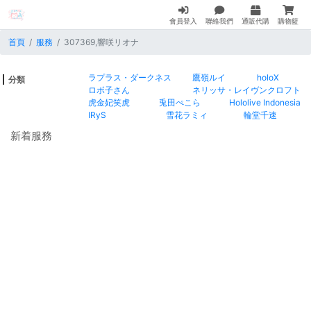
會員登入
聯絡我們
通販代購
購物籃
首頁
服務
307369,響咲リオナ
ラプラス・ダークネス
鷹嶺ルイ
holoX
分類
ロボ子さん
ネリッサ・レイヴンクロフト
虎金妃笑虎
兎田ぺこら
Hololive Indonesia
IRyS
雪花ラミィ
輪堂千速
新着服務