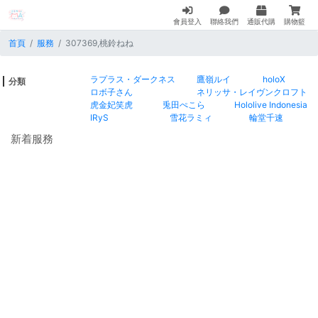
會員登入
聯絡我們
通販代購
購物籃
首頁
服務
307369,桃鈴ねね
ラプラス・ダークネス
鷹嶺ルイ
holoX
分類
ロボ子さん
ネリッサ・レイヴンクロフト
虎金妃笑虎
兎田ぺこら
Hololive Indonesia
IRyS
雪花ラミィ
輪堂千速
新着服務