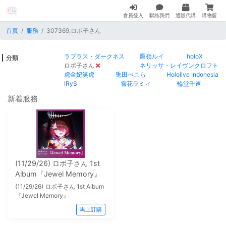
會員登入
聯絡我們
通販代購
購物籃
首頁
服務
307369,ロボ子さん
ラプラス・ダークネス
鷹嶺ルイ
holoX
分類
ロボ子さん
ネリッサ・レイヴンクロフト
虎金妃笑虎
兎田ぺこら
Hololive Indonesia
IRyS
雪花ラミィ
輪堂千速
新着服務
(11/29/26) ロボ子さん 1st
Album『Jewel Memory』
(11/29/26) ロボ子さん 1st Album
『Jewel Memory』
馬上訂購