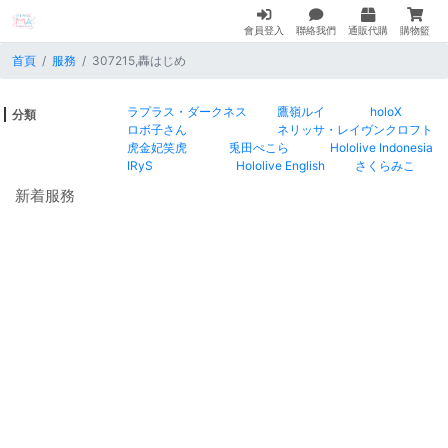
會員登入
聯絡我們
通販代購
購物籃
首頁
服務
307215,轟はじめ
ラプラス・ダークネス
鷹嶺ルイ
holoX
分類
ロボ子さん
ネリッサ・レイヴンクロフト
虎金妃笑虎
兎田ぺこら
Hololive Indonesia
IRyS
Hololive English
さくらみこ
新着服務