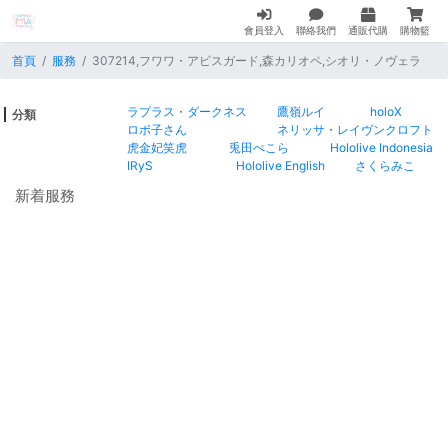
會員登入
聯絡我們
通販代購
購物籃
首頁
服務
307214,フワワ・アビスガード,森カリオペ,シオリ・ノヴェラ
ラプラス・ダークネス
鷹嶺ルイ
holoX
分類
ロボ子さん
ネリッサ・レイヴンクロフト
虎金妃笑虎
兎田ぺこら
Hololive Indonesia
IRyS
Hololive English
さくらみこ
新着服務