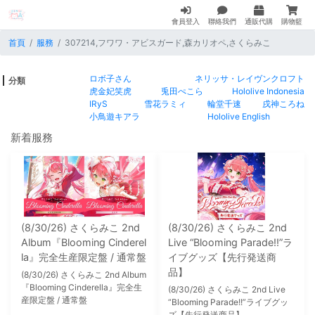
會員登入
聯絡我們
通販代購
購物籃
首頁
服務
307214,フワワ・アビスガード,森カリオペ,さくらみこ
ロボ子さん
ネリッサ・レイヴンクロフト
分類
虎金妃笑虎
兎田ぺこら
Hololive Indonesia
IRyS
雪花ラミィ
輪堂千速
戌神ころね
小鳥遊キアラ
Hololive English
新着服務
(8/30/26) さくらみこ 2nd
(8/30/26) さくらみこ 2nd
Album『Blooming Cinderel
Live “Blooming Parade!!”ラ
la』完全生産限定盤 / 通常盤
イブグッズ【先行発送商
品】
(8/30/26) さくらみこ 2nd Album
『Blooming Cinderella』完全生
(8/30/26) さくらみこ 2nd Live
産限定盤 / 通常盤
“Blooming Parade!!”ライブグッ
ズ【先行発送商品】