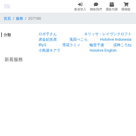
會員登入
聯絡我們
通販代購
購物籃
首頁
服務
307190
ロボ子さん
ネリッサ・レイヴンクロフト
分類
虎金妃笑虎
兎田ぺこら
Hololive Indonesia
IRyS
雪花ラミィ
輪堂千速
戌神ころね
小鳥遊キアラ
Hololive English
新着服務