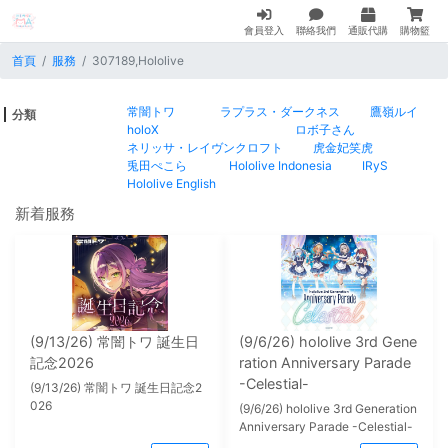
會員登入
聯絡我們
通販代購
購物籃
首頁
服務
307189,Hololive
常闇トワ
ラプラス・ダークネス
鷹嶺ルイ
分類
holoX
ロボ子さん
ネリッサ・レイヴンクロフト
虎金妃笑虎
兎田ぺこら
Hololive Indonesia
IRyS
Hololive English
新着服務
(9/13/26) 常闇トワ 誕生日
(9/6/26) hololive 3rd Gene
記念2026
ration Anniversary Parade
-Celestial-
(9/13/26) 常闇トワ 誕生日記念2
026
(9/6/26) hololive 3rd Generation
Anniversary Parade -Celestial-