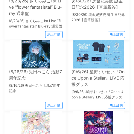
(8/23/26) さくらみこ1st Li
(8/30/26) 虎金妃笑虎 誕生
ve “flower fantasista!” Blu-
日記念2026【直筆親簽】
ray 通常盤
(8/30/26) 虎金妃笑虎 誕生日記念
2026【直筆親簽】
(8/23/26) さくらみこ1st Live “fl
ower fantasista!” Blu-ray 通常盤
馬上訂購
馬上訂購
(8/16/26) 兎田ぺこら 活動7
(9/6/26) 星街すいせい『On
周年記念
ce Upon a Stellar』LIVE 応
援グッズ
(8/16/26) 兎田ぺこら 活動7周年
記念
(9/6/26) 星街すいせい『Once U
pon a Stellar』LIVE 応援グッズ
馬上訂購
馬上訂購