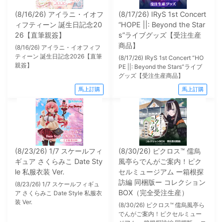
(8/16/26) アイラニ・イオフ
(8/17/26) IRyS 1st Concert
ィフティーン 誕生日記念20
“HOPE ||: Beyond the Star
26【直筆親簽】
s”ライブグッズ【受注生産
商品】
(8/16/26) アイラニ・イオフィフ
ティーン 誕生日記念2026【直筆
(8/17/26) IRyS 1st Concert “HO
親簽】
PE ||: Beyond the Stars”ライブ
グッズ【受注生産商品】
馬上訂購
馬上訂購
(8/23/26) 1/7 スケールフィ
(8/30/26) ピクロス™ 儒烏
ギュア さくらみこ Date Sty
風亭らでんがご案内！ピク
le 私服衣装 Ver.
セルミュージアム ー箱根探
訪編 同梱版ー コレクション
(8/23/26) 1/7 スケールフィギュ
BOX（完全受注生産）
ア さくらみこ Date Style 私服衣
装 Ver.
(8/30/26) ピクロス™ 儒烏風亭ら
でんがご案内！ピクセルミュー