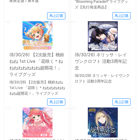
産限定盤 / 通常盤
“Blooming Parade!!”ライブグッ
ズ【先行発送商品】
馬上訂購
馬上訂購
(8/30/26) 【2次販売】桃鈴
(8/30/26) ネリッサ・レイ
ねね 1st Live 「花咲く＊ね
ヴンクロフト 活動3周年記
ねねねねねねね超開花！」
念
ライブグッズ
(8/30/26) ネリッサ・レイヴンク
ロフト 活動3周年記念
(8/30/26) 【2次販売】桃鈴ねね
1st Live 「花咲く＊ねねねねねね
ねね超開花！」ライブグッズ
馬上訂購
馬上訂購