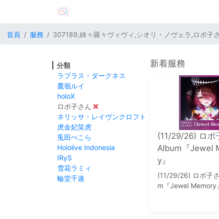
首頁
服務
307189,綺々羅々ヴィヴィ,シオリ・ノヴェラ,ロボ子
新着服務
分類
ラプラス・ダークネス
鷹嶺ルイ
holoX
ロボ子さん
ネリッサ・レイヴンクロフト
虎金妃笑虎
(11/29/26) ロ
兎田ぺこら
Hololive Indonesia
Album『Jewel 
IRyS
y』
雪花ラミィ
(11/29/26) ロボ子さ
輪堂千速
m『Jewel Memory