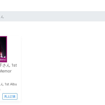
さん
ボ子さん 1st
Memor
ん 1st Albu
』
馬上訂購