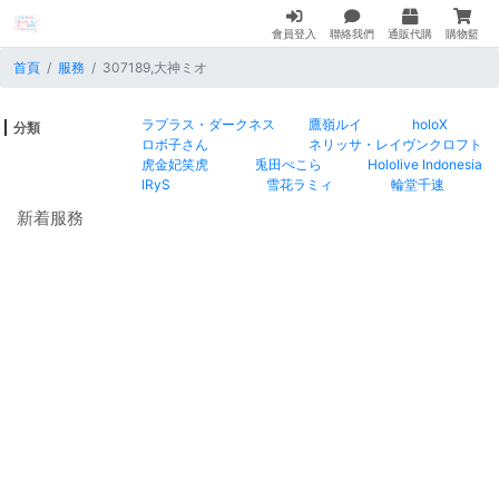
會員登入
聯絡我們
通販代購
購物籃
首頁
服務
307189,大神ミオ
ラプラス・ダークネス
鷹嶺ルイ
holoX
分類
ロボ子さん
ネリッサ・レイヴンクロフト
虎金妃笑虎
兎田ぺこら
Hololive Indonesia
IRyS
雪花ラミィ
輪堂千速
新着服務