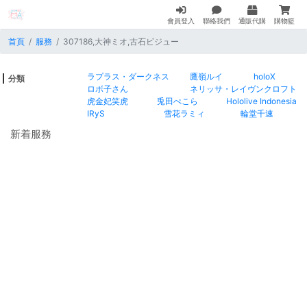
會員登入
聯絡我們
通販代購
購物籃
首頁
服務
307186,大神ミオ,古石ビジュー
ラプラス・ダークネス
鷹嶺ルイ
holoX
分類
ロボ子さん
ネリッサ・レイヴンクロフト
虎金妃笑虎
兎田ぺこら
Hololive Indonesia
IRyS
雪花ラミィ
輪堂千速
新着服務