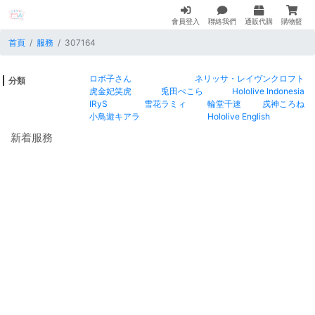
會員登入
聯絡我們
通販代購
購物籃
首頁
服務
307164
ロボ子さん
ネリッサ・レイヴンクロフト
分類
虎金妃笑虎
兎田ぺこら
Hololive Indonesia
IRyS
雪花ラミィ
輪堂千速
戌神ころね
小鳥遊キアラ
Hololive English
新着服務