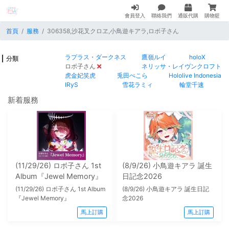
會員登入
聯絡我們
通販代購
購物籃
首頁
服務
306358,沙花叉クロヱ,小鳥遊キアラ,ロボ子さん
ラプラス・ダークネス
鷹嶺ルイ
holoX
分類
ロボ子さん
ネリッサ・レイヴンクロフト
虎金妃笑虎
兎田ぺこら
Hololive Indonesia
IRyS
雪花ラミィ
輪堂千速
新着服務
(11/29/26) ロボ子さん 1st
(8/9/26) 小鳥遊キアラ 誕生
Album『Jewel Memory』
日記念2026
(11/29/26) ロボ子さん 1st Album
(8/9/26) 小鳥遊キアラ 誕生日記
『Jewel Memory』
念2026
馬上訂購
馬上訂購