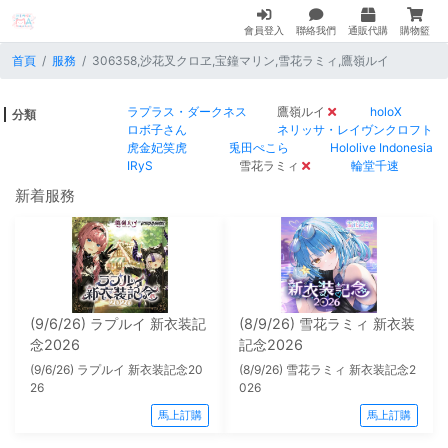
會員登入
聯絡我們
通販代購
購物籃
首頁
服務
306358,沙花叉クロヱ,宝鐘マリン,雪花ラミィ,鷹嶺ルイ
ラプラス・ダークネス
鷹嶺ルイ
holoX
分類
ロボ子さん
ネリッサ・レイヴンクロフト
虎金妃笑虎
兎田ぺこら
Hololive Indonesia
IRyS
雪花ラミィ
輪堂千速
新着服務
(9/6/26) ラプルイ 新衣装記
(8/9/26) 雪花ラミィ 新衣装
念2026
記念2026
(9/6/26) ラプルイ 新衣装記念20
(8/9/26) 雪花ラミィ 新衣装記念2
26
026
馬上訂購
馬上訂購