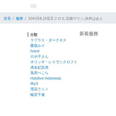
首頁
服務
306358,沙花叉クロヱ,宝鐘マリン,赤井はあと
新着服務
分類
ラプラス・ダークネス
鷹嶺ルイ
holoX
ロボ子さん
ネリッサ・レイヴンクロフト
虎金妃笑虎
兎田ぺこら
Hololive Indonesia
IRyS
雪花ラミィ
輪堂千速