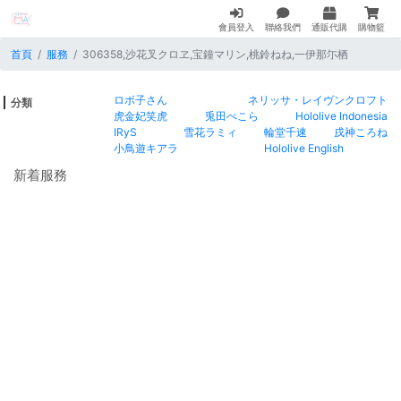
會員登入
聯絡我們
通販代購
購物籃
首頁
服務
306358,沙花叉クロヱ,宝鐘マリン,桃鈴ねね,一伊那尓栖
ロボ子さん
ネリッサ・レイヴンクロフト
分類
虎金妃笑虎
兎田ぺこら
Hololive Indonesia
IRyS
雪花ラミィ
輪堂千速
戌神ころね
小鳥遊キアラ
Hololive English
新着服務