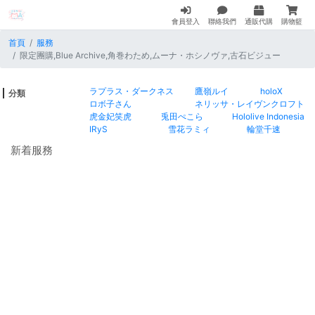
會員登入
聯絡我們
通販代購
購物籃
首頁
服務
限定團購,Blue Archive,角巻わため,ムーナ・ホシノヴァ,古石ビジュー
ラプラス・ダークネス
鷹嶺ルイ
holoX
分類
ロボ子さん
ネリッサ・レイヴンクロフト
虎金妃笑虎
兎田ぺこら
Hololive Indonesia
IRyS
雪花ラミィ
輪堂千速
新着服務