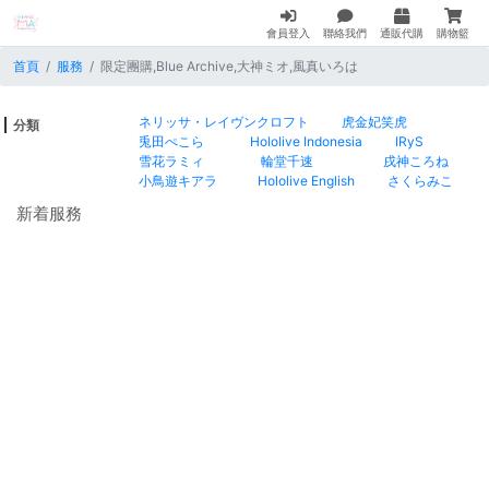
會員登入
聯絡我們
通販代購
購物籃
首頁
服務
限定團購,Blue Archive,大神ミオ,風真いろは
ネリッサ・レイヴンクロフト
虎金妃笑虎
分類
兎田ぺこら
Hololive Indonesia
IRyS
雪花ラミィ
輪堂千速
戌神ころね
小鳥遊キアラ
Hololive English
さくらみこ
新着服務