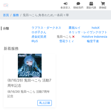
會員登入
聯絡我們
通販代購
購物籃
首頁
服務
兎田ぺこら,角巻わため,一条莉々華
ラプラス・ダークネス
鷹嶺ルイ
holoX
分類
ロボ子さん
ネリッサ・レイヴンクロフト
虎金妃笑虎
兎田ぺこら
Hololive Indonesia
IRyS
雪花ラミィ
輪堂千速
新着服務
(8/16/26) 兎田ぺこら 活動7
周年記念
(8/16/26) 兎田ぺこら 活動7周年
記念
馬上訂購