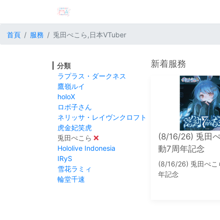
首頁
服務
兎田ぺこら,日本VTuber
新着服務
分類
ラプラス・ダークネス
鷹嶺ルイ
holoX
ロボ子さん
ネリッサ・レイヴンクロフト
虎金妃笑虎
(8/16/26) 兎
兎田ぺこら
Hololive Indonesia
動7周年記念
IRyS
(8/16/26) 兎田ぺ
雪花ラミィ
年記念
輪堂千速