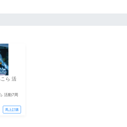
田ぺこら 活
こら 活動7周
馬上訂購