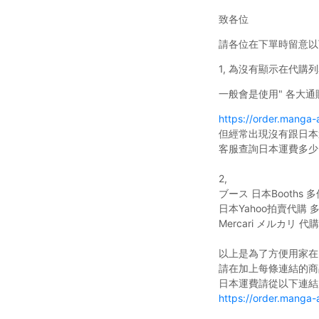
致各位
請各位在下單時留意以
1, 為沒有顯示在代購
一般會是使用" 各大通販
https://order.manga
但經常出現沒有跟日本
客服查詢日本運費多少
2,
ブース 日本Booths
日本Yahoo拍賣代購
Mercari メルカリ
以上是為了方便用家在
請在加上每條連結的商
日本運費請從以下連結
https://order.manga